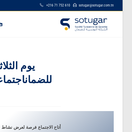
+216 71 752 610
sotugar@sotugar.com.tn
للضماناجتماع
أتاح الاجتماع فرصة لعرض نشاط سنة 2020 والأداء الاستثنائي الذي حققته الشركة بف