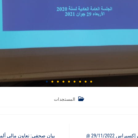
المستجدات
جلسة تقييمية حول التقدم المحرز في آلية ضمان إكسبراس 29/11/2022 @
بيان صحفي: تعاون مالي ألما