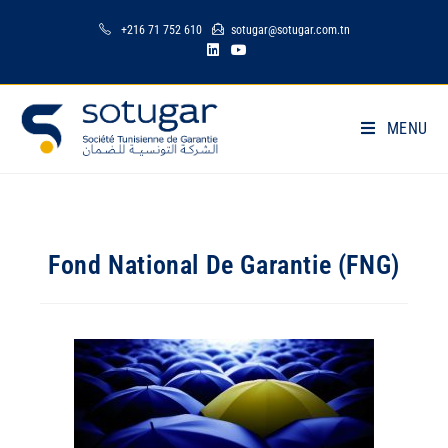
+216 71 752 610
sotugar@sotugar.com.tn
MENU
Fond National De Garantie (FNG)